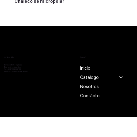
Chaleco de micropolar
Ubicación
Menú
Donovan 1645 - Tapiales
Inicio
Buenos Aires, Argentina
Tel:
+54 9 11 3539-2126
info@anascoindumentaria.com
Catálogo
Nosotros
Contácto