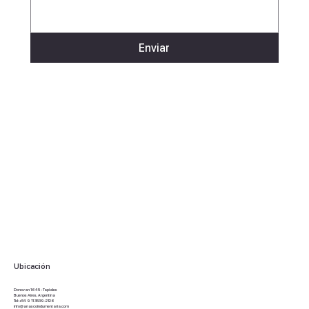
Enviar
Ubicación
Donovan 1645 - Tapiales
Buenos Aires, Argentina
Tel: +54 9 11 3539-2126
info@anascoindumentaria.com