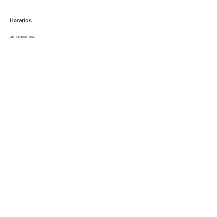
Horarios
Lun - Vie: 9:00 - 17:00