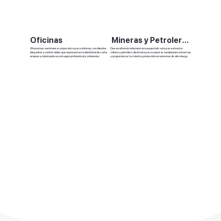
Oficinas
Mineras y Petroleras
Ofrecemos vestimenta corporativa para oficinas, con diseños
Desarrollamos indumentaria especializada para el sector
elegantes y confortables que representan la identidad de cada
minero y petrolero, diseñada para soportar condiciones extremas
empresa, brindando una imagen profesional y coherente.
y proporcionar la máxima protección en entornos de alto riesgo.