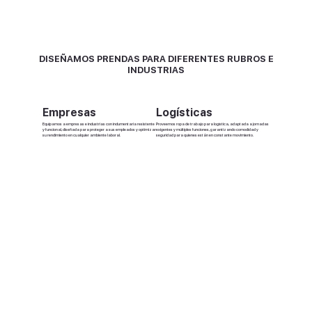
DISEÑAMOS PRENDAS PARA DIFERENTES
RUBROS E
INDUSTRIAS
Empresas
Logísticas
Equipamos a empresas e industrias con indumentaria resistente
Proveemos ropa de trabajo para logística, adaptada a jornadas
y funcional, diseñada para proteger a sus empleados y optimizar
exigentes y múltiples funciones, garantizando comodidad y
su rendimiento en cualquier ambiente laboral.
seguridad para quienes están en constante movimiento.