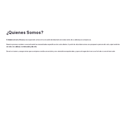
¿Quienes Somos?
En
Indumentaria Añasco
, nos especializamos en la creación de indumentaria laboral de alta calidad para empresas.
Nuestro proceso comienza escuchando las necesidades específicas de cada cliente. A partir de ahí, elaboramos una propuesta personalizada, ajustando los
detalles de
calidad, terminación y diseño.
De esta manera, aseguramos que su empresa reciba un servicio y una atención excepcionales, y que su imagen de marca se fortalezca en el mercado.