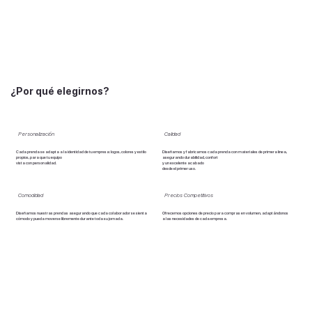
¿Por qué elegirnos?
Personalización
Calidad
Cada prenda se adapta a la identidad de tu empresa: logos, colores y estilo
Diseñamos y fabricamos cada prenda con materiales de primera línea,
propios, para que tu equipo
asegurando durabilidad, confort
vista con personalidad.
y un excelente acabado
desde el primer uso.
Comodidad
Precios Competitivos
Diseñamos nuestras prendas asegurando que cada colaborador se sienta
Ofrecemos opciones de precio para compras en volumen, adaptándonos
cómodo y pueda moverse libremente durante toda su jornada.
a las necesidades de cada empresa.