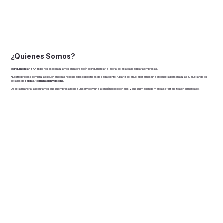
¿Quienes Somos?
En
Indumentaria Añasco
, nos especializamos en la creación de indumentaria laboral de alta calidad para empresas.
Nuestro proceso comienza escuchando las necesidades específicas de cada cliente. A partir de ahí, elaboramos una propuesta personalizada, ajustando los
detalles de
calidad, terminación y diseño.
De esta manera, aseguramos que su empresa reciba un servicio y una atención excepcionales, y que su imagen de marca se fortalezca en el mercado.