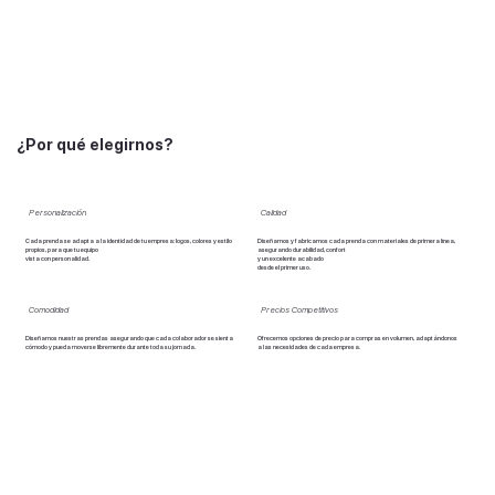
¿Por qué elegirnos?
Personalización
Calidad
Cada prenda se adapta a la identidad de tu empresa: logos, colores y estilo
Diseñamos y fabricamos cada prenda con materiales de primera línea,
propios, para que tu equipo
asegurando durabilidad, confort
vista con personalidad.
y un excelente acabado
desde el primer uso.
Comodidad
Precios Competitivos
Diseñamos nuestras prendas asegurando que cada colaborador se sienta
Ofrecemos opciones de precio para compras en volumen, adaptándonos
cómodo y pueda moverse libremente durante toda su jornada.
a las necesidades de cada empresa.