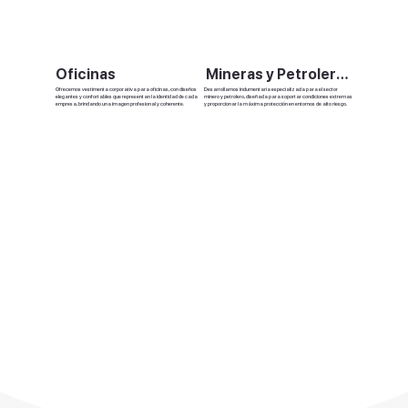
Oficinas
Mineras y Petroleras
Ofrecemos vestimenta corporativa para oficinas, con diseños
Desarrollamos indumentaria especializada para el sector
elegantes y confortables que representan la identidad de cada
minero y petrolero, diseñada para soportar condiciones extremas
empresa, brindando una imagen profesional y coherente.
y proporcionar la máxima protección en entornos de alto riesgo.