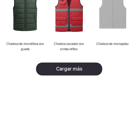
Chaleco de microfibra con
Chaleco cazador con
Chaleco de micropolar
guata
cintas réflex
Cargar más