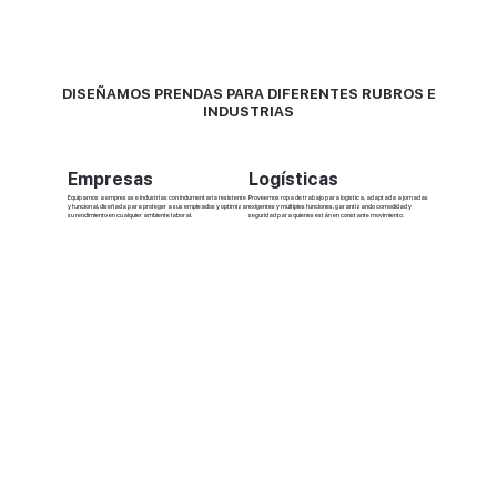
DISEÑAMOS PRENDAS PARA DIFERENTES
RUBROS E
INDUSTRIAS
Empresas
Logísticas
Equipamos a empresas e industrias con indumentaria resistente
Proveemos ropa de trabajo para logística, adaptada a jornadas
y funcional, diseñada para proteger a sus empleados y optimizar
exigentes y múltiples funciones, garantizando comodidad y
su rendimiento en cualquier ambiente laboral.
seguridad para quienes están en constante movimiento.