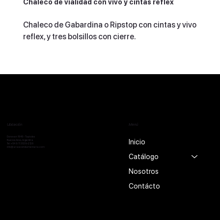
Chaleco de vialidad con vivo y cintas réflex
Chaleco de Gabardina o Ripstop con cintas y vivo
reflex, y tres bolsillos con cierre.
Ubicación
Menú
Donovan 1645 - Tapiales
Inicio
Buenos Aires, Argentina
Tel:
+54 9 11 3539-2126
info@anascoindumentaria.com
Catálogo
Nosotros
Contácto